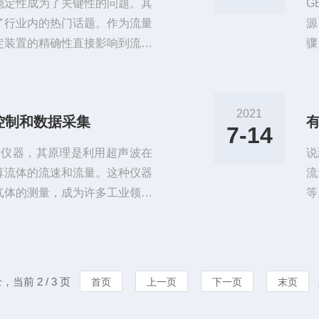
稳定性成为了关键性的问题。其
G
了行业内的热门话题。作为流量
源
定装置的精确性直接影响到流量
骤
，探讨误差范围的把控以及如何
态
定装置的重要性明渠流量计检定
计
，确保其准确性和可靠性。在能
个
2021
控制和数据采集
非常重要，因为它直接影响到生
齐
7-14
流
量仪器，其原理是利用超声波在
说
算流体的流速和流量。这种仪器
流
气体的测量，成为许多工业领域
等
传感器、处理器和显示器三部分
的
出脉冲，然后接收回波并计算流
什
过算法将数据转换为流量值并输
判
量的特点，不容易受到流体脏
业
，当前 2 / 3 页
首页
上一页
下一页
末页
产