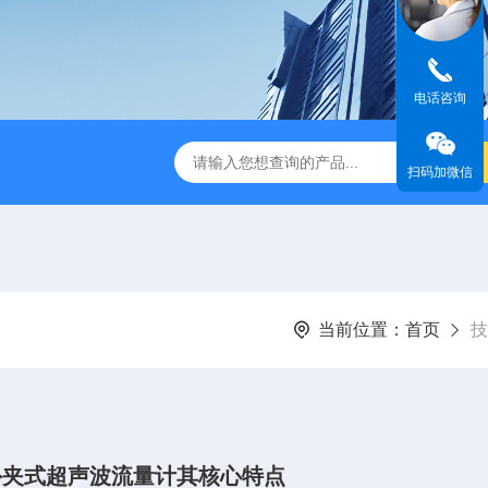
电话咨询
波流量计
PT878GE便携式超声波流量计
AT600美国GE
扫码加微信
当前位置：
首页
技
外夹式超声波流量计其核心特点