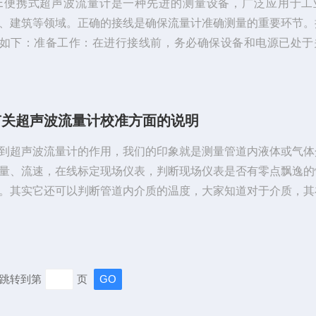
E便携式超声波流量计是一种先进的测量设备，广泛应用于工
、建筑等领域。正确的接线是确保流量计准确测量的重要环节。
如下：准备工作：在进行接线前，务必确保设备和电源已处于
，并检查接线所需的电缆和连接器是否完好无损。接线连接：根
的型号和要求，正确连接电缆。通常，流量计将包括一个传感器
转换器。将传感器头插入到流量计上预留的接口中，确保插头与
有关超声波流量计校准方面的说明
并牢固连接电源接线：将电源线正确插入流量计的电源接口中。
量计通常支持多种电源方式，如电池、...
到超声波流量计的作用，我们的印象就是测量管道内液体或气体
量、流速，在线标定现场仪表，判断现场仪表是否有零点飘逸的
。其实它还可以判断管道内介质的温度，大家知道对于介质，其
温度下，其传播的声速是不同的，而本产品可以测声速，在已经
么介质的情况下，可以通过声速数值测试出对应介质的温度。它
断管道内的介质类型，判断密封容器内介质类型和种类，这个在
需求很大，比如有些介质易燃、易爆，或者不同类化学物质一旦
跳转到第
页
生连锁的化学反应，有造成事故的...