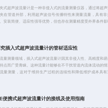
夹式超声波流量计是一种非侵入式的流量测量仪器，通过将超声
夹在管道外部，利用超声波信号传播特性来测量流量，具有非
、安装简便、适应性强等优势，但也存在测量精度受外界条件影
测量受限等不足。外夹式超声波流量计主要利用超声波传播时间
测量流体的流速，具体原理有两种主要方法：时间差法：超声波
道内流体的流动方向传播，流体的流速会影响超声波传播的时间
探究插入式超声波流量计的管材适应性
动时，沿流向的超声波传播时间较短，逆流方向的传播时间较长
量两次传播的时间差，可以计算出流...
流量测量领域，插入式超声波流量计因其非侵入性、高精度和易
特点而广受青睐。这种流量计能够在不干扰管道内流体流动的情
流量测量，这对于维持生产过程的连续性和降低维护成本具有
。它的工作原理基于超声波在介质中的传播特性。它通过在管道
超声波，超声波穿过流体后被另一侧的传感器接收。由于超声波
动方向和逆流方向的传播时间不同，流量计利用这一时间差来计
GE便携式超声波流量计的接线及使用指南
速度，进而得到流量。这一过程要求管材能够有效地传递超声波
质和状态的管材将对测量结果产生直...