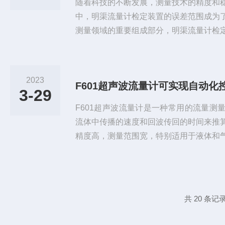
随着科技的不断发展，测量技术的精度和
中，明渠流量计检定装置的误差范围成为
测量领域的重要组成部分，明渠流量计检
数据的获取和掌控。本文将围绕这个主题
提高流量数据的精度。一、明渠流量计检
装置是一种用于检测和校准流量计的设备
2023
F601超声波流量计可实现自动化
源、化工、水利等领域，流量的准确测量
3-29
产过程的控制和成本的核算。因此，...
F601超声波流量计是一种常用的流量测
流体中传播的速度和回波传回的时间来推
精度高，测量范围宽，特别适用于液体和
中重要的测量工具。超声波流量计主要由
组成。传感器通过发射超声波向流体中发
速，传输数据给处理器处理。处理器会通
出给显示器显示。因此，具备非接触式测
共 20 条记录
污、潮湿和腐蚀等因素的影响，因此...