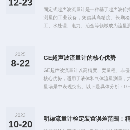
12-23
固定式超声波流量计是一种基于超声波传
测量的工业设备，凭借其高精度、长期稳
工、水处理、电力、冶金等领域成为流量
流量计由主机与传感器分离安装，主机可
感器通过专用电缆连接，支持多种安装方
固定在管道外壁，超声波穿透管壁进入流
2025
GE超声波流量计的核心优势
捷、成本低，适配大管径(DN50~6000m
8-22
用于金属/塑料管)，精度...
GE超声波流量计以高精度、宽量程、非侵
核心优势，适用于液体和气体流量测量，
量场景中表现突出。以下是具体分析：G
度与宽量程精度：夹装式传感器精度达读数
1%。量程比：400:1，可测量流速范围从0.
至高速流动场景。非侵入式安装夹装式传
2023
明渠流量计检定装置误差范围：
用于金属管、塑料管及混凝土内衬管线，
10-20
器：直接接触流...