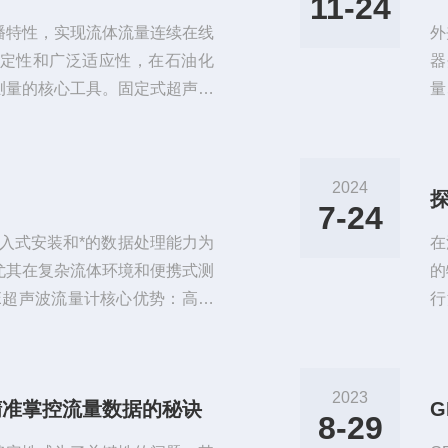
11-24
播特性，实现流体流量连续在线
外
定性和广泛适应性，在石油化
器
测量的核心工具。固定式超声波
量
挂墙、嵌入仪表柜或防爆箱，传
温
式：外夹式原理：探头通过夹具
来
体。优点：非侵入式、安装便
管
2024
m)。缺点：受管道材质限制(仅适
流
7-24
测
入式安装和*的数据处理能力为
在
尤其在复杂流体环境和便携式测
的
E超声波流量计核心优势：高精
行
的1%~2%，湿式传感器优于
义
03m/s至12m/s，适应低流速
射
感器：无需破管或接触介质，适
流
2023
精准掌控流量数据的秘诀
安装简便且成本低。湿式传感
的
8-29
材