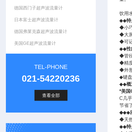
德国西门子超声波流量计
饮用水
日本富士超声波流量计
◆◆
特
◆小
德国弗莱克森超声波流量计
◆大
◆可
美国GE超声波流量计
◆◆
性
◆管径
◆精度
TEL-PHONE
◆外形
021-54220236
◆键
◆◆
概
*美国
查看全部
C几
节省
◆
◆◆
◆天
◆◆
特