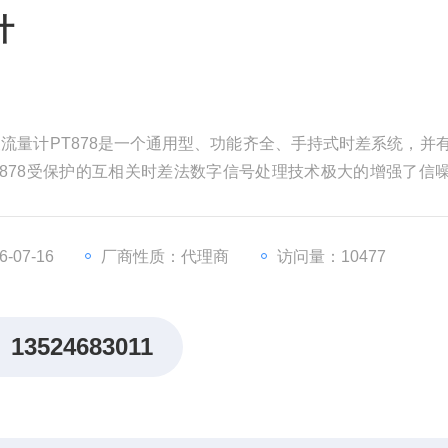
计
声波流量计PT878是一个通用型、功能齐全、手持式时差系统，并
878受保护的互相关时差法数字信号处理技术极大的增强了信
等两相流体提供精确、无漂的测量。
-07-16
厂商性质：代理商
访问量：10477
13524683011