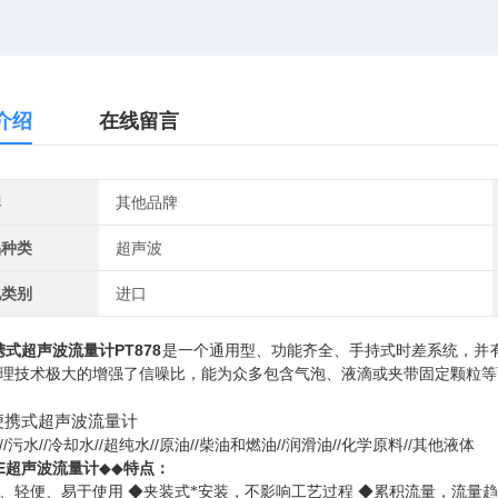
介绍
在线留言
牌
其他品牌
品种类
超声波
地类别
进口
PT878
携式超声波流量计
是一个通用型、功能齐全、手持式时差系统，并
理技术极大的增强了信噪比，能为众多包含气泡、液滴或夹带固定颗粒等
//
//
//
//
//
//
//
//
污水
冷却水
超纯水
原油
柴油和燃油
润滑油
化学原料
其他液体
E超声波流量计
◆◆
特点：
、轻便、易于使用
◆
夹装式*安装，不影响工艺过程
◆
累积流量，流量趋