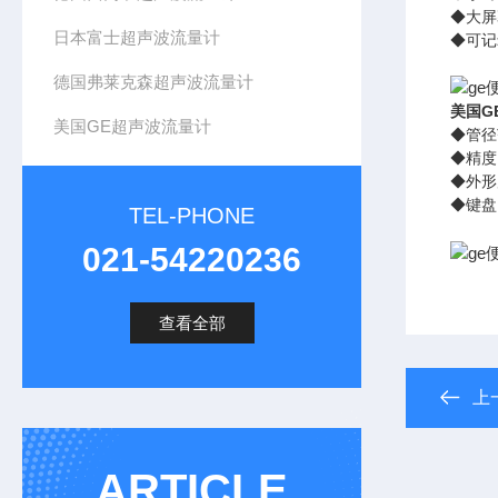
◆
大屏
日本富士超声波流量计
◆
可记
德国弗莱克森超声波流量计
美国G
美国GE超声波流量计
◆
管径
◆
精度
◆
外形
◆
键盘
TEL-PHONE
021-54220236
查看全部
上
ARTICLE