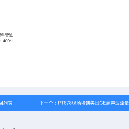
塑料管道
400:1
：
回列表
下一个：
PT878现场培训美国GE超声波流