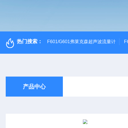
热门搜索：
F601/G601弗莱克森超声波流量计
F
产品中心