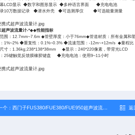
LCD
幕
显示
◆
数字和图形显示
◆
多种语言界面
◆
充电电池
10
录
万数据记录
◆
潜水外壳
◆
可选测厚仪
◆
可选能量测量
E超声波流量计-*
◆◆
性能指标
12.7mm~7.6m
76mm
范围：
◆
管壁厚度：小于
◆
管道材质：所有金属和
1%~2%
0.1%~0.3%
-12m~+12m/s
：
◆
重复性：
◆
流速范围：
◆
量程比
1.36kg;238*138*38mm
240*220
LCD
尺寸：
◆
显示：
像素，带背光
25
9~11
：
键触觉反馈膜橡胶键盘
◆
充电电池：使用
小时
一个：
西门子FUS380/FUE380/FUE950超声波流量计
返