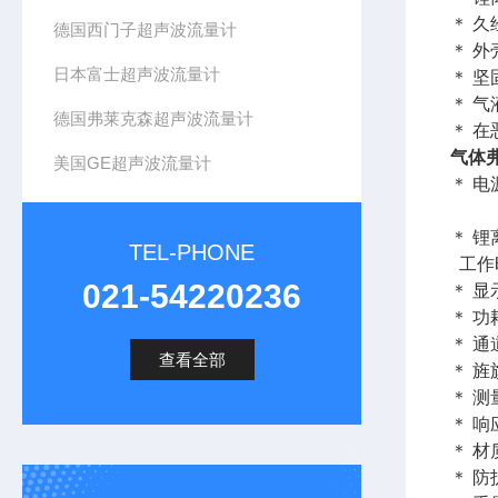
＊ 久
德国西门子超声波流量计
＊ 
日本富士超声波流量计
＊ 坚
＊ 气
德国弗莱克森超声波流量计
＊ 
气体
美国GE超声波流量计
＊ 电
10.
＊ 锂离
TEL-PHONE
工作
021-54220236
＊ 显
＊ 功
＊ 通
查看全部
＊ 旌
＊ 测
＊ 响
＊ 材质
＊ 防