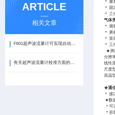
＊ 重
ARTICLE
＊ 
＊ 工
气体
相关文章
＊ 
＊ 
＊ 
F601超声波流量计可实现自动化控制和数据采集
＊ 
★测厚
分辨率:
有关超声波流量计校准方面的说明
线性度:
尺度型:
高温型:
短时
★通
＊ 接
★数
＊可
＊容量