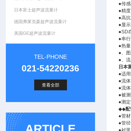
●传感
日本富士超声波流量计
●精度
●高
德国弗莱克森超声波流量计
●显
●S
美国GE超声波流量计
●串行
●热
●、
TEL-PHONE
●、
021-54220236
日本
●适
●流体
查看全部
●流
●被测
●测定流
◆◆
配
●管
●管径
ARTICLE
●衬