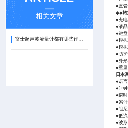
●直管
◆◆
转
相关文章
●充电器
●液晶
●键盘
富士超声波流量计都有哪些作用呢？
●模拟
●模拟
●防护
●外形
●重量
日本
●语
●时
●瞬时
●累计
●阻尼
●低流
●波