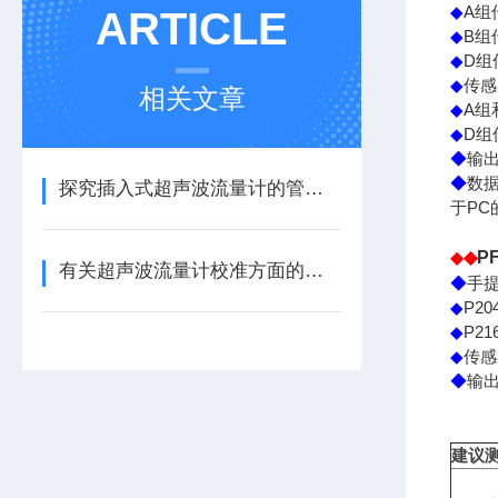
A
◆
组
ARTICLE
B
◆
组
D
◆
组
◆
传感
相关文章
A
◆
组
D
◆
组
◆
输
◆
数
探究插入式超声波流量计的管材适应性
PC
于
◆
◆
PF
有关超声波流量计校准方面的说明
◆
手
P204
◆
P216
◆
◆
传感
◆
输
建议