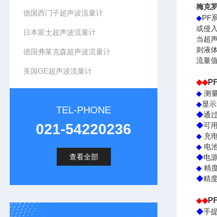
梅克
德国西门子超声波流量计
PF
◆
或侵
日本富士超声波流量计
当超
则液
德国弗莱克森超声波流量计
流量
美国GE超声波流量计
◆◆
P
◆
测
◆
显示
TEL-PHONE
◆
通
021-54220236
◆
可
◆
充
◆
电
查看全部
◆
电
◆
精
◆
精
◆
◆
PF
◆
手