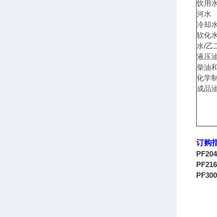
饮用
河水
冷却
软化
/
水
乙
液压
柴油
化学
成品
订购
PF204
PF216
PF300